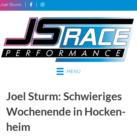
Joel Sturm |
|
MENÜ
Joel Sturm: Schwieriges
Wochen­ende in Hocken­
heim